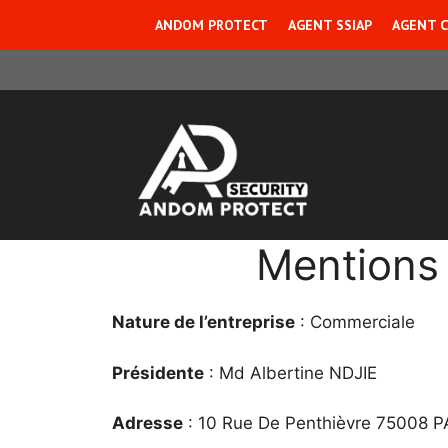
Aller
ANDOM PROTECT
AGENT SSIAP
AGENT C
au
contenu
Mentions 
Nature de l’entreprise
: Commerciale
Présidente
: Md Albertine NDJIE
Adresse
: 10 Rue De Penthièvre 75008 P